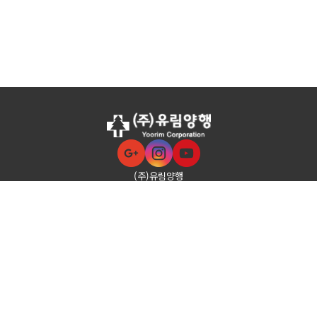
(주)유림양행
대표이사 : 김재분
사업자등록번호 : 303-81-70063
충청북도 음성군 삼성면 금일로 1089-17 (지번 : 삼성면 양덕리 828-10)
TEL :
043) 883-3903~5
FAX : 043) 883-3906
E-mail : yoorim@hanmail.net
COPYRIGHT © 2024
YOORIM
ALL RIGHTS RESERVED.