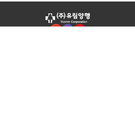
(주)유림양행
대표이사 : 김재분
사업자등록번호 : 303-81-70063
충청북도 음성군 삼성면 금일로 1089-17 (지번 : 삼성면 양덕리 828-10)
TEL :
043) 883-3903~5
FAX : 043) 883-3906
E-mail : yoorim@hanmail.net
COPYRIGHT © 2024
YOORIM
ALL RIGHTS RESERVED.